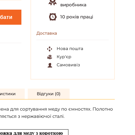
виробника
10 років праці
бати
Доставка
Нова пошта
Кур'єр
Самовивіз
истики
Відгуки (0)
ена для сортування меду по ємностях. Полотно
яється з нержавіючої сталі.