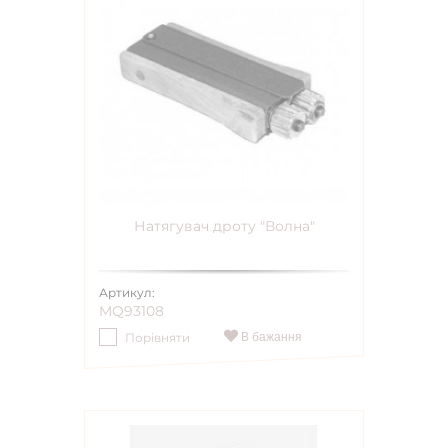
Натягувач дроту "Волна"
Артикул:
MQ93108
Порівняти
В бажання