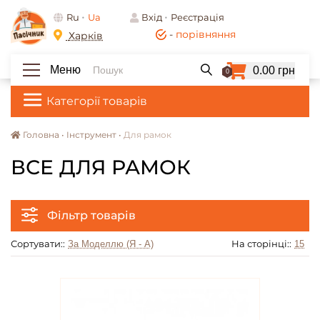
Ru
Ua
Вхід
Реєстрація
-
порівняння
Харків
Меню
0.00 грн
0
Категорії товарів
Головна •
Інструмент •
Для рамок
ВСЕ ДЛЯ РАМОК
Фільтр товарів
Сортувати::
На сторінці::