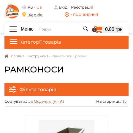
Ru
Ua
Вхід
Реєстрація
-
порівняння
Харків
Меню
0.00 грн
0
Категорії товарів
Головна •
Інструмент •
Рамконоси і роївні
РАМКОНОСИ
Фільтр товарів
Сортувати::
На сторінці::