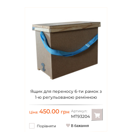
Ящик для переносу 6-ти рамок з
1-ю регульованою ремінною
ручкою (385 х 520 х 235)
450.00
Артикул:
грн
Ціна:
MT93204
Порівняти
В бажання