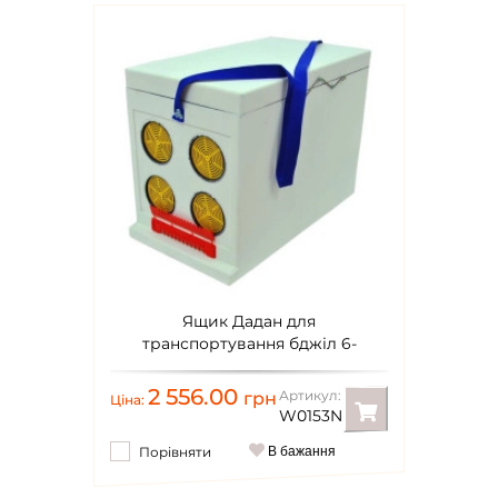
Ящик Дадан для
транспортування бджіл 6-
рамковий, нефарбований
2 556.00
Артикул:
грн
Ціна:
W0153N
Порівняти
В бажання