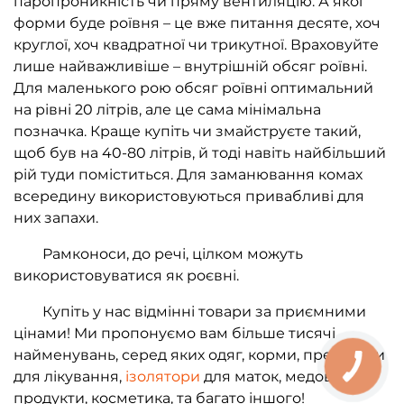
паропроникність чи пряму вентиляцію. А якої
форми буде роївня – це вже питання десяте, хоч
круглої, хоч квадратної чи трикутної. Враховуйте
лише найважливіше – внутрішній обсяг роївні.
Для маленького рою обсяг роївні оптимальний
на рівні 20 літрів, але це сама мінімальна
позначка. Краще купіть чи змайструєте такий,
щоб був на 40-80 літрів, й тоді навіть найбільший
рій туди поміститься. Для заманювання комах
всередину використовуються привабливі для
них запахи.
Рамконоси, до речі, цілком можуть
використовуватися як роєвні.
Купіть у нас відмінні товари за приємними
цінами! Ми пропонуємо вам більше тисячі
найменувань, серед яких одяг, корми, препарати
для лікування,
ізолятори
для маток, медові
продукти, косметика, та багато іншого!