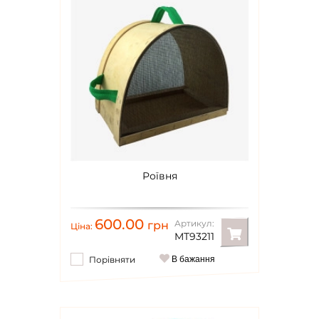
Роївня
600.00
Артикул:
грн
Ціна:
MT93211
Порівняти
В бажання