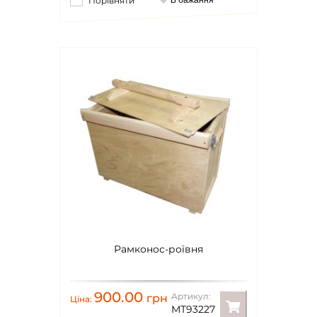
Порівняти
В бажання
Рамконос-роївня
900.00
Артикул:
грн
Ціна:
МТ93227