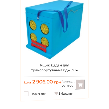
Ящик Дадан для
транспортування бджіл 6-
рамковий, фарбований
2 906.00
Артикул:
грн
Ціна:
W0153
Порівняти
В бажання