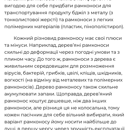
вигодою для себе придбати рамконоси для
транспортування продукту бджіл з металу (з
тонколистової жерсті) та рамконоси з легких
полімерних матеріалів (пластик, пінополістирол).
Кожний різновид рамконосу має свої плюси
та мінуси. Наприклад, дерев’яні рамконоси
схильні до деформації через погодні умови та з
плином часу. До того ж, рамконоси з дерева є
живильним середовищем для розмноження
вірусів, бактерій, грибків, цвілі, кліщів, шкідників,
вогкості (на відміну від металевих та полімерних
рамконосів). Дерево рамконосу також схильне
акумулювати запахи. Щоправда, дерев’яний
рамконос коштує дешевше, ніж два інших
рамконоси, але різниця ця не колосальна, тому
кожен пасічник для себе вільний вибирати, який
варіант рамконосу йому носити найбільше до
душі, в першу чергу, через зручність експлуатації