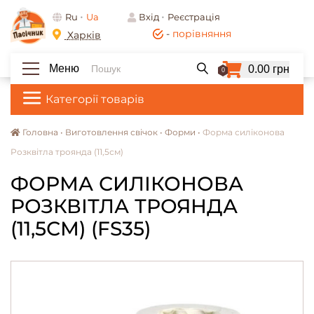
Ru
Ua
Вхід
Реєстрація
-
порівняння
Харків
Меню
0.00 грн
0
Категорії товарів
Головна •
Виготовлення свічок •
Форми •
Форма силіконова
Розквітла троянда (11,5см)
ФОРМА СИЛІКОНОВА
РОЗКВІТЛА ТРОЯНДА
(11,5СМ) (FS35)