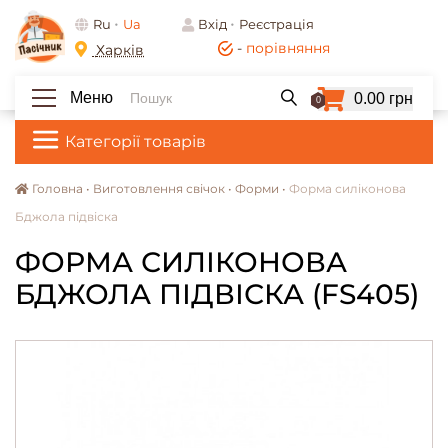
Ru
Ua
Вхід
Реєстрація
-
порівняння
Харків
Меню
0.00 грн
0
Категорії товарів
Головна •
Виготовлення свічок •
Форми •
Форма силіконова
Бджола підвіска
ФОРМА СИЛІКОНОВА
БДЖОЛА ПІДВІСКА (FS405)