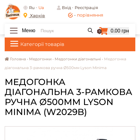
Ru
Ua
Вхід
Реєстрація
-
порівняння
Харків
Меню
0.00 грн
0
Категорії товарів
Головна •
Медогонки •
Медогонки діагональні •
Медогонка
діагональна 3-рамкова ручна Ø500мм Lyson Minima
МЕДОГОНКА
ДІАГОНАЛЬНА 3-РАМКОВА
РУЧНА Ø500ММ LYSON
MINIMA (W2029B)