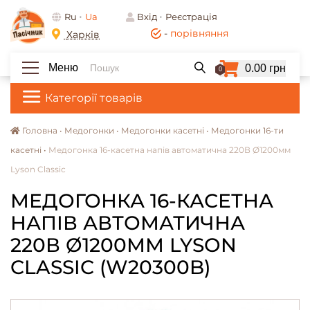
Ru
Ua
Вхід
Реєстрація
-
порівняння
Харків
Меню
0.00 грн
0
Категорії товарів
Головна •
Медогонки •
Медогонки касетні •
Медогонки 16-ти
касетні •
Медогонка 16-касетна напів автоматична 220В Ø1200мм
Lyson Classic
МЕДОГОНКА 16-КАСЕТНА
НАПІВ АВТОМАТИЧНА
220В Ø1200ММ LYSON
CLASSIC (W20300B)