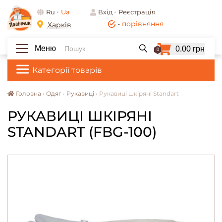
Ru
Ua
Вхід
Реєстрація
-
порівняння
Харків
Меню
0.00 грн
0
Категорії товарів
Головна •
Одяг •
Рукавиці •
Рукавиці шкіряні Standart
РУКАВИЦІ ШКІРЯНІ
STANDART (FBG-100)