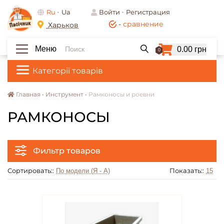
Ru
Ua
Войти
Регистрация
-
сравнение
Харьков
Меню
0.00 грн
0
Категорії товарів
Главная •
Инструмент •
Рамконосы и роевни
РАМКОНОСЫ
Фильтр товаров
Сортировать::
Показать::