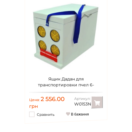
Ящик Дадан для
транспортировки пчел 6-
рамочный, некрашеный
2 556.00
Артикул:
Цена:
W0153N
грн
Сравнить
В бажання