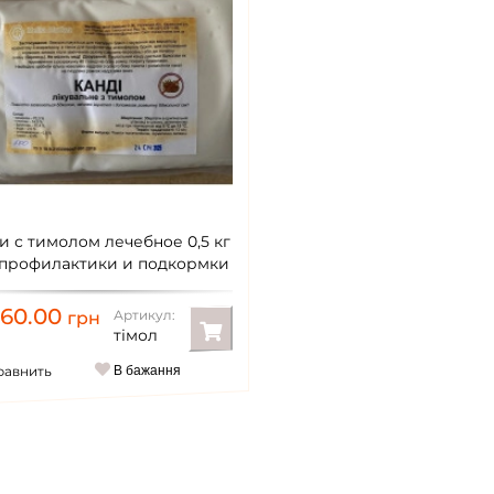
и с тимолом лечебное 0,5 кг
 профилактики и подкормки
пчел) timol
60.00
Артикул:
грн
тімол
равнить
В бажання