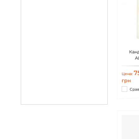
Кан
A
7
Цена:
грн
Сра