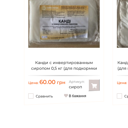
Канди с инвертированным
Канд
сиропом 0,5 кг (для подкормки
(для
пчел)
60.00
Артикул:
грн
Цена:
Цена:
сироп
Сравнить
В бажання
С