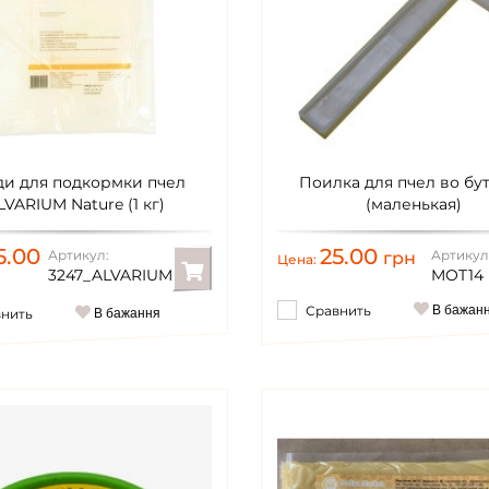
ди для подкормки пчел
Поилка для пчел во бу
LVARIUM Nature (1 кг)
(маленькая)
5.00
25.00
Артикул:
Артикул
грн
Цена:
3247_ALVARIUM
MOT14
Сравнить
В бажан
внить
В бажання