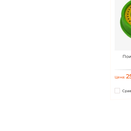
Пои
2
Цена:
Сра