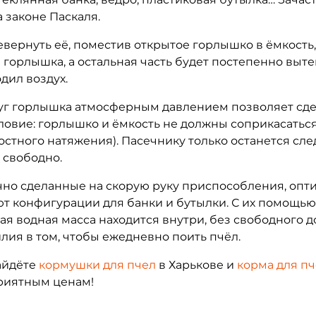
 законе Паскаля.
вернуть её, поместив открытое горлышко в ёмкость
горлышка, а остальная часть будет постепенно вытек
одил воздух.
горлышка атмосферным давлением позволяет сдела
ловие: горлышко и ёмкость не должны соприкасаться
стного натяжения). Пасечнику только останется сле
 свободно.
о сделанные на скорую руку приспособления, опт
ют конфигурации для банки и бутылки. С их помощ
ая водная масса находится внутри, без свободного д
илия в том, чтобы ежедневно поить пчёл.
айдёте
кормушки для пчел
в Харькове и
корма для п
приятным ценам!