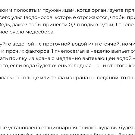
м полосатым труженицам, когда организуете прямо
сего улья (водоносов, которые отряжаются, чтобы п
едь, даже чтобы принести 0,3 л воды в сутки, 1 пчел
ное русло медосбора.
е водопой – с проточной водой или стоячей, но чис
и прочих факторов, 1 пчелосемья в неделю выпьет от
ать поилку из крана с медленно вытекающей водой 
его, если вода будет очень холодная – они от этого к
сь на солнце или текла из крана не ледяной, то пчё
 установлена стационарная поилка, куда вы будете
 стеклянная банка, ведро, пластиковая бутылка… Зач