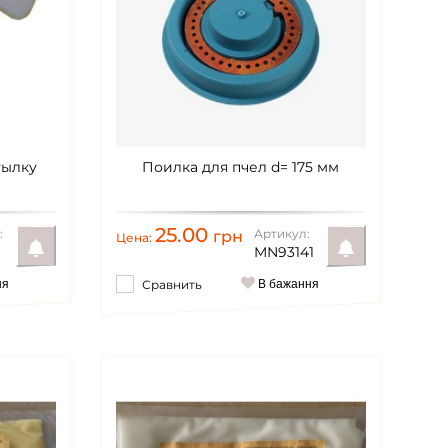
тылку
Поилка для пчел d= 175 мм
25.00
:
Артикул:
грн
Цена:
MN93141
ня
Сравнить
В бажання
Уведомить
Уведомить