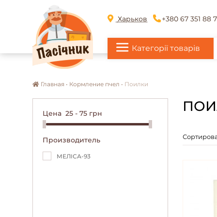
Харьков
+380 67 351 88 
Категорії товарів
Главная •
Кормление пчел •
Поилки
ПОИ
Цена
25
-
75
грн
Сортирова
Производитель
МЕЛІСА-93