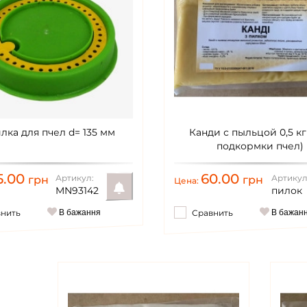
лка для пчел d= 135 мм
Канди с пыльцой 0,5 кг
подкормки пчел)
5.00
60.00
Артикул:
Артикул
грн
грн
Цена:
MN93142
пилок
внить
В бажання
Сравнить
В бажан
Уведомить