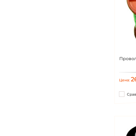
Провол
2
Цена:
Сра