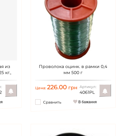
я из
Проволока оцинк. в рамки 0,4
 кг.,
мм 500 г
0,4 мм
226.00
:
Артикул:
грн
Цена:
2
4061PL
ня
Сравнить
В бажання
Уведомить
Уведомить