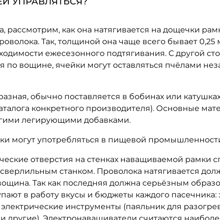
Й УПРАВЛЯТЬСЯ?
, рассмотрим, как она натягивается на дощечки ра
волока. Так, толщиной она чаще всего бывает 0,25 мм,
ходимости ежесезонного подтягивания. С другой сто
ия по вощине, ячейки могут оставляться пчёлами нез
ная, обычно поставляется в бобинах или катушках по
от каталога конкретного производителя). Основные ма
ругими легирующими добавками.
и могут употребляться в пищевой промышленност
ские отверстия на стенках наващиваемой рамки с
сверлильным станком. Проволока натягивается до
я вощина. Так как последняя должна серьёзным образ
тупают в работу вкусы и бюджеты каждого пасечника:
, электрические инструменты (паяльник для разогре
 и другие). Электронаващиватели считаются наибо