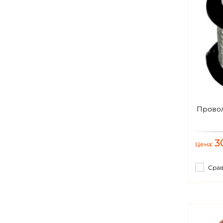
Провол
3
Цена:
Сра