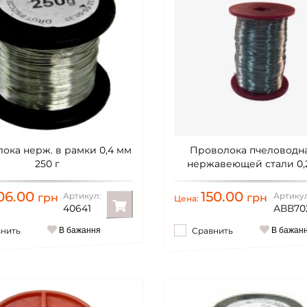
ока нерж. в рамки 0,4 мм
Проволока пчеловодна
250 г
нержавеющей стали 0,25
диаметр проволоки 0,3…
06.00
150.00
Артикул:
Артикул
грн
грн
Цена:
40641
АВВ70
внить
В бажання
Сравнить
В бажан