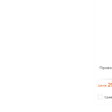
Провол
2
Цена:
Сра