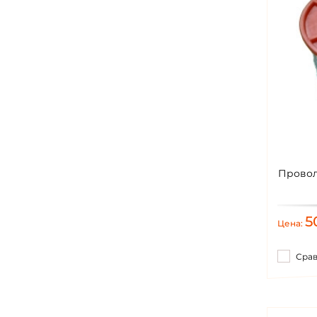
Провол
5
Цена:
Сра