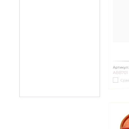
Артикул
АВВ701
Сра