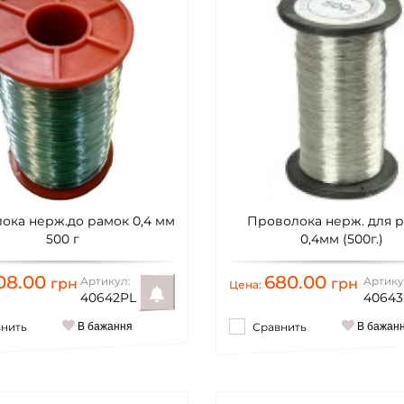
ока нерж.до рамок 0,4 мм
Проволока нерж. для 
500 г
0,4мм (500г.)
08.00
680.00
Артикул:
Артику
грн
грн
Цена:
40642PL
40643
внить
В бажання
Сравнить
В бажан
Уведомить