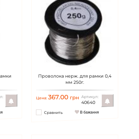
рамки
Проволока нерж. для рамки 0,4
мм 250г.
367.00
л:
Артикул:
грн
Цена:
40640
ня
Сравнить
В бажання
Уведомить
Уведомить