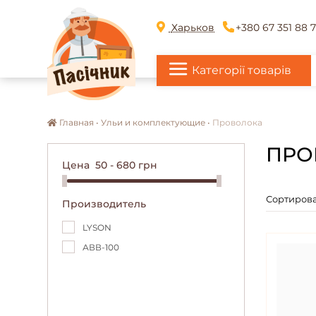
Харьков
+380 67 351 88 
Категорії товарів
Главная •
Ульи и комплектующие •
Проволока
ПРО
Цена
50
-
680
грн
Сортирова
Производитель
LYSON
АВВ-100