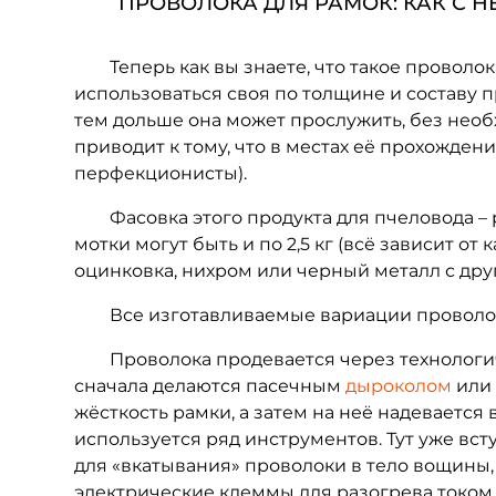
ПРОВОЛОКА ДЛЯ РАМОК: КАК С НЕ
Теперь как вы знаете, что такое проволока
использоваться своя по толщине и составу про
тем дольше она может прослужить, без необ
приводит к тому, что в местах её прохожден
перфекционисты).
Фасовка этого продукта для пчеловода – раз
мотки могут быть и по 2,5 кг (всё зависит 
оцинковка, нихром или черный металл с д
Все изготавливаемые вариации проволок
Проволока продевается через технологиче
сначала делаются пасечным
дыроколом
или 
жёсткость рамки, а затем на неё надеваетс
используется ряд инструментов. Тут уже вс
для «вкатывания» проволоки в тело вощины
электрические клеммы для разогрева током