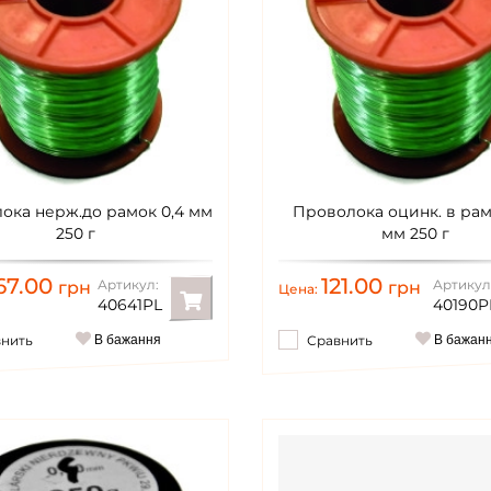
ока нерж.до рамок 0,4 мм
Проволока оцинк. в рам
250 г
мм 250 г
67.00
121.00
Артикул:
Артикул
грн
грн
Цена:
40641PL
40190P
внить
В бажання
Сравнить
В бажан