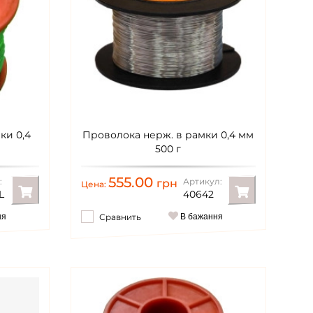
ки 0,4
Проволока нерж. в рамки 0,4 мм
500 г
555.00
:
Артикул:
грн
Цена:
L
40642
ня
Сравнить
В бажання