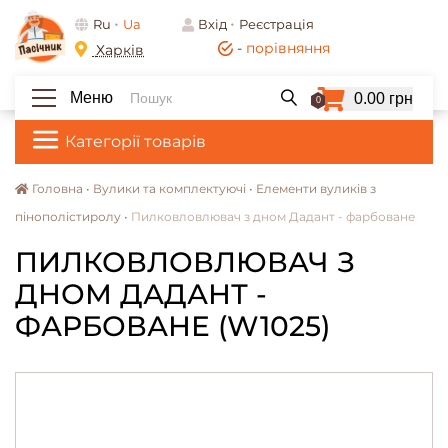
Ru
Ua
Вхід
Реєстрація
-
порівняння
Харків
Меню
0.00 грн
0
Категорії товарів
Головна •
Вулики та комплектуючі •
Елементи вуликів з
пінополістиролу •
Пилковловлювач з дном Дадант - фарбоване
ПИЛКОВЛОВЛЮВАЧ З
ДНОМ ДАДАНТ -
ФАРБОВАНЕ (W1025)