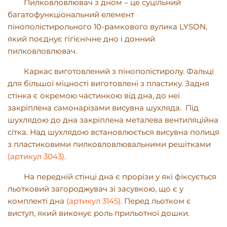
Пилковловлювач з дном – це суцільний
багатофункціональний елемент
пінополістирольного 10-рамкового вулика
LYSON
,
який поєднує гігієнічне дно і донний
пилковловлювач.
Каркас виготовлений з пінополістиролу. Фальці
для більшої міцності виготовлені з пластику. Задня
стінка є окремою частинкою від дна, до неї
закріплена самонарізами висувна шухляда. Під
шухлядою до дна закріплена металева вентиляційна
сітка. Над шухлядою встановлюється висувна полиця
з пластиковими пилковловлювальними решітками
(артикул 3043)
.
На передній стінці дна є прорізи у які фіксується
льотковий загороджувач зі засувкою, що є у
комплекті дна
(артикул 3145)
. Перед льотком є
виступ, який виконує роль прильотної дошки.