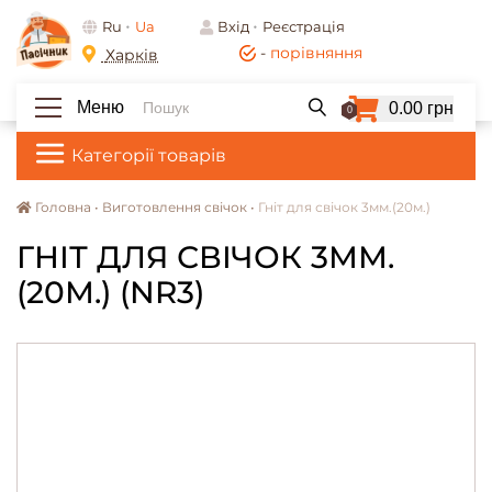
Ru
Ua
Вхід
Реєстрація
-
порівняння
Харків
Меню
0.00 грн
0
Категорії товарів
Головна •
Виготовлення свічок •
Гніт для свічок 3мм.(20м.)
ГНІТ ДЛЯ СВІЧОК 3ММ.
(20М.) (NR3)