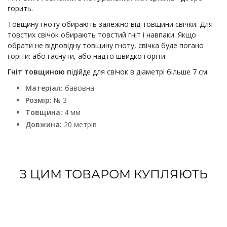
горить.
Товщину гноту обирають залежно від товщини свічки. Для
товстих свічок обирають товстий гніт і навпаки. Якщо
обрати не відповідну товщину гноту, свічка буде погано
горіти: або гаснути, або надто швидко горіти.
Гніт товщиною п
ідійде для свічок в діаметрі більше 7 см.
Матеріал:
бавовна
Розмір:
№ 3
Товщина:
4 мм
Довжина:
20 метрів
З ЦИМ ТОВАРОМ КУПЛЯЮТЬ