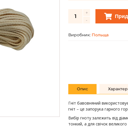
Прид
Виробник:
Польща
Опис
Характер
Гніт бавовняний використовує
гніт – це запорука гарного горі
Вибір гноту залежить від діам
тонкий, а для свічок великого