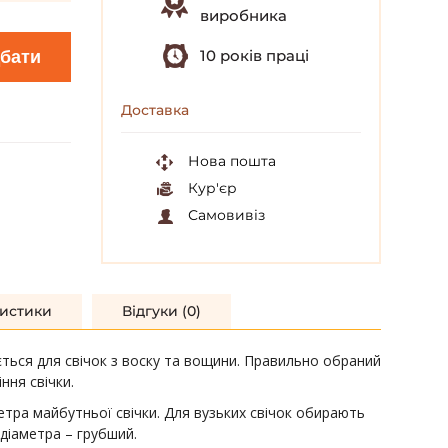
виробника
10 років праці
бати
Доставка
Нова пошта
Кур'єр
Самовивіз
истики
Відгуки (0)
ться для свічок з воску та вощини. Правильно обраний
ння свічки.
етра майбутньої свічки. Для вузьких свічок обирають
 діаметра – грубший.