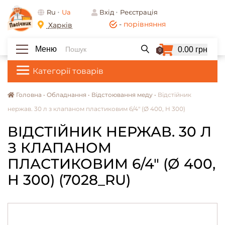
Ru
Ua
Вхід
Реєстрація
-
порівняння
Харків
Меню
0.00 грн
0
Категорії товарів
Головна •
Обладнання •
Відстоювання меду •
Відстійник
нержав. 30 л з клапаном пластиковим 6/4" (Ø 400, H 300)
ВІДСТІЙНИК НЕРЖАВ. 30 Л
З КЛАПАНОМ
ПЛАСТИКОВИМ 6/4" (Ø 400,
H 300) (7028_RU)