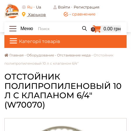
Ru
Ua
Войти
Регистрация
-
сравнение
Харьков
Меню
0.00 грн
0
Категорії товарів
Главная •
Оборудование •
Отстаивание меда •
Отстойник
полипропиленовый 10 л с клапаном 6/4"
ОТСТОЙНИК
ПОЛИПРОПИЛЕНОВЫЙ 10
Л С КЛАПАНОМ 6/4"
(W70070)