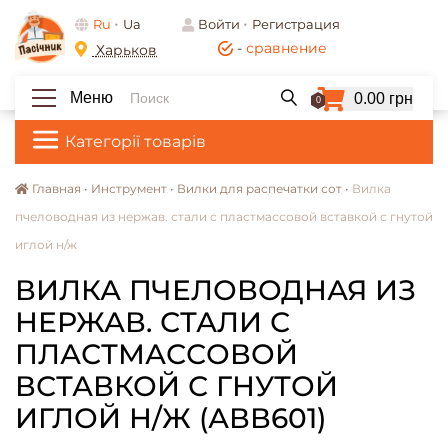
Ru
Ua
Войти
Регистрация
-
сравнение
Харьков
Меню
0.00 грн
0
Категорії товарів
Главная •
Инструмент •
Вилки для распечатки сот •
Вилка
пчеловодная из нержав. стали с пластмассовой вставкой с гнутой
иглой н/ж
ВИЛКА ПЧЕЛОВОДНАЯ ИЗ
НЕРЖАВ. СТАЛИ С
ПЛАСТМАССОВОЙ
ВСТАВКОЙ С ГНУТОЙ
ИГЛОЙ Н/Ж (АВВ601)