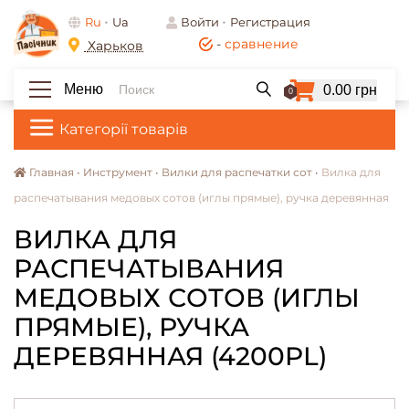
Ru
Ua
Войти
Регистрация
-
сравнение
Харьков
Меню
0.00 грн
0
Категорії товарів
Главная •
Инструмент •
Вилки для распечатки сот •
Вилка для
распечатывания медовых сотов (иглы прямые), ручка деревянная
ВИЛКА ДЛЯ
РАСПЕЧАТЫВАНИЯ
МЕДОВЫХ СОТОВ (ИГЛЫ
ПРЯМЫЕ), РУЧКА
ДЕРЕВЯННАЯ (4200PL)