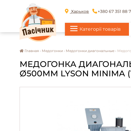
Харьков
+380 67 351 88 
Категорії товарів
Главная •
Медогонки •
Медогонки диагональные •
Медого
МЕДОГОНКА ДИАГОНАЛЬ
Ø500ММ LYSON MINIMA (