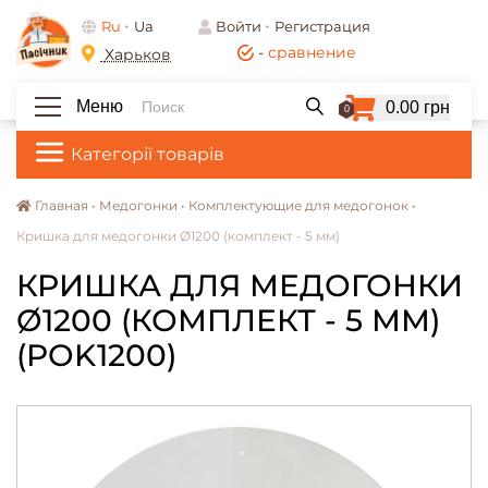
Ru
Ua
Войти
Регистрация
-
сравнение
Харьков
Меню
0.00 грн
0
Категорії товарів
Главная •
Медогонки •
Комплектующие для медогонок •
Кришка для медогонки Ø1200 (комплект - 5 мм)
КРИШКА ДЛЯ МЕДОГОНКИ
Ø1200 (КОМПЛЕКТ - 5 ММ)
(POK1200)