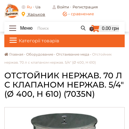
Ru
Ua
Войти
Регистрация
-
сравнение
Харьков
Меню
0.00 грн
0
Категорії товарів
Главная •
Оборудование •
Отстаивание меда •
Отстойник
нержав. 70 л с клапаном нержав. 5/4" (Ø 400, H 610)
ОТСТОЙНИК НЕРЖАВ. 70 Л
С КЛАПАНОМ НЕРЖАВ. 5/4"
(Ø 400, H 610) (7035N)