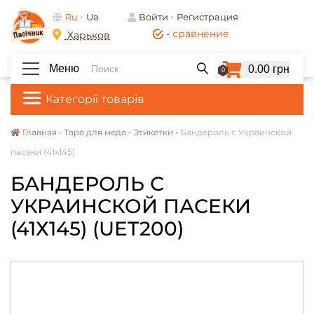
Ru
Ua
Войти
Регистрация
-
сравнение
Харьков
Меню
0.00 грн
0
Категорії товарів
Главная •
Тара для меда •
Этикетки •
Бандероль с Украинской
пасеки (41х145)
БАНДЕРОЛЬ С
УКРАИНСКОЙ ПАСЕКИ
(41Х145) (UET200)