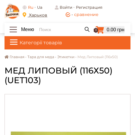
Ru
Ua
Войти
Регистрация
-
сравнение
Харьков
Меню
0.00 грн
0
Категорії товарів
Главная •
Тара для меда •
Этикетки •
Мед Липовый (116х50)
МЕД ЛИПОВЫЙ (116Х50)
(UET103)