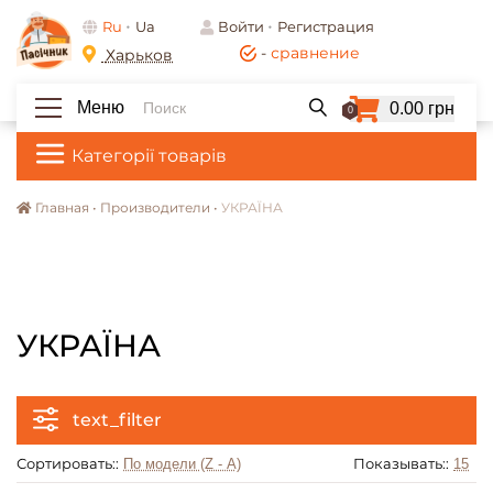
Ru
Ua
Войти
Регистрация
-
сравнение
Харьков
Меню
0.00 грн
0
Категорії товарів
Главная •
Производители •
УКРАЇНА
УКРАЇНА
text_filter
Сортировать::
Показывать::