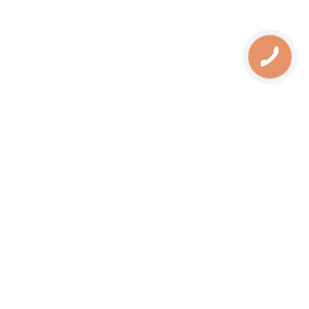
Свечи
Оборудование
Медогонки
Ульи и комплектующие
Инструмент
Вощина
Кормление пчел
Одежда
Матководство
Тара для меда
Препараты для пчел
Изготовление свечей
Медовая косметика
Медаптека