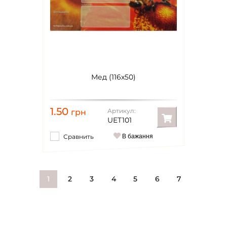
Мед (116х50)
1.50
Артикул:
грн
UET101
Сравнить
В бажання
1
2
3
4
5
6
7