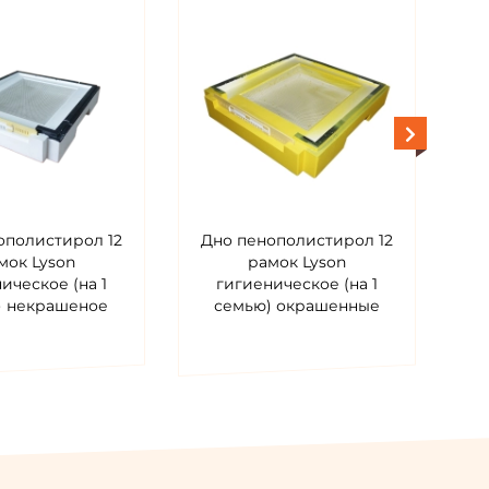
ополистирол 12
Дно пенополистирол 12
Д
мок Lyson
рамок Lyson
ическое (на 1
гигиеническое (на 1
) некрашеное
семью) окрашенные