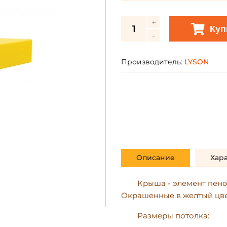
Куп
Производитель:
LYSON
Описание
Хар
Крыша
- элемент пен
Окрашенные в желтый цве
Размеры потолка: