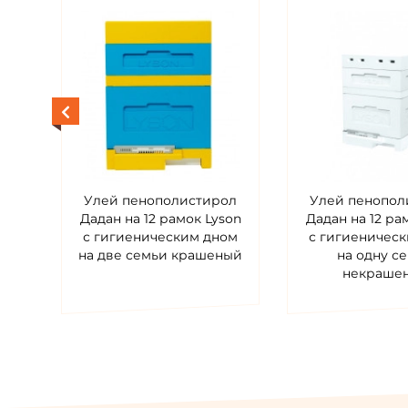
а
Улей пенополистирол
Улей пенопол
й
Дадан на 12 рамок Lyson
Дадан на 12 ра
с гигиеническим дном
с гигиеничес
на две семьи крашеный
на одну с
некраше