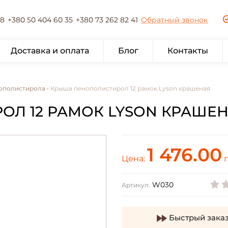
78
+380 50 404 60 35
+380 73 262 82 41
Обратный звонок
Доставка и оплата
Блог
Контакты
нополистирола •
Крыша пенополистирол 12 рамок Lyson крашеная
Л 12 РАМОК LYSON КРАШЕНА
1 476.00
Цена:
г
W030
Артикул:
Быстрый зака