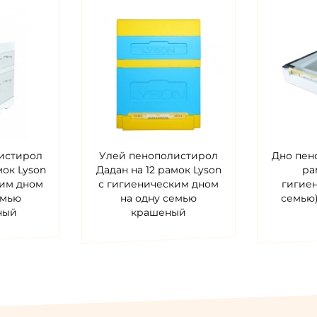
истирол
Улей пенополистирол
Дно пен
мок Lyson
Дадан на 12 рамок Lyson
ра
ким дном
с гигиеническим дном
гигиен
емью
на одну семью
семью
ный
крашеный