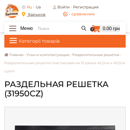
Ru
Ua
Войти
Регистрация
-
сравнение
Харьков
Меню
0.00 грн
0
Категорії товарів
Главная •
Ульи и комплектующие •
Разделительные решетки •
Разделительная решетка пластиковая на 10 рамок 42,0см х 49,0см
Lyson
РАЗДЕЛЬНАЯ РЕШЕТКА
(31950CZ)