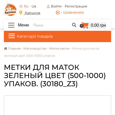
Ru
Ua
Войти
Регистрация
-
сравнение
Харьков
Меню
0.00 грн
0
Категорії товарів
Главная •
Матководство •
Метка маток •
Метки для маток
зеленый цвет (500-1000) упаков.
МЕТКИ ДЛЯ МАТОК
ЗЕЛЕНЫЙ ЦВЕТ (500-1000)
УПАКОВ. (30180_Z3)