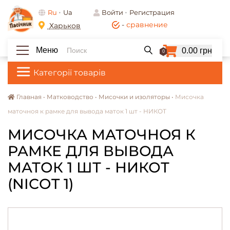
Ru
Ua
Войти
Регистрация
-
сравнение
Харьков
Меню
0.00 грн
0
Категорії товарів
Главная •
Матководство •
Мисочки и изоляторы •
Мисочка
маточноя к рамке для вывода маток 1 шт - НИКОТ
МИСОЧКА МАТОЧНОЯ К
РАМКЕ ДЛЯ ВЫВОДА
МАТОК 1 ШТ - НИКОТ
(NICOT 1)