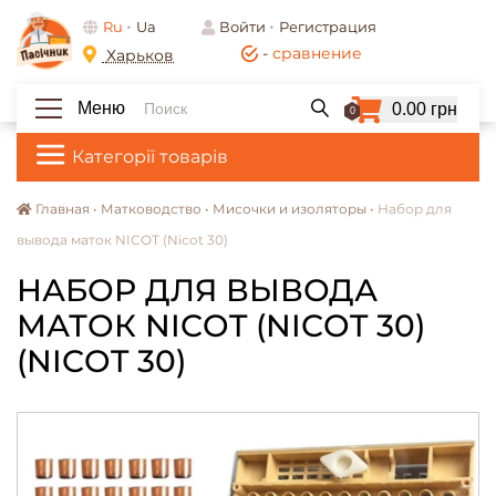
Ru
Ua
Войти
Регистрация
-
сравнение
Харьков
Меню
0.00 грн
0
Категорії товарів
Главная •
Матководство •
Мисочки и изоляторы •
Набор для
вывода маток NICOT (Nicot 30)
НАБОР ДЛЯ ВЫВОДА
МАТОК NICOT (NICOT 30)
(NICOT 30)