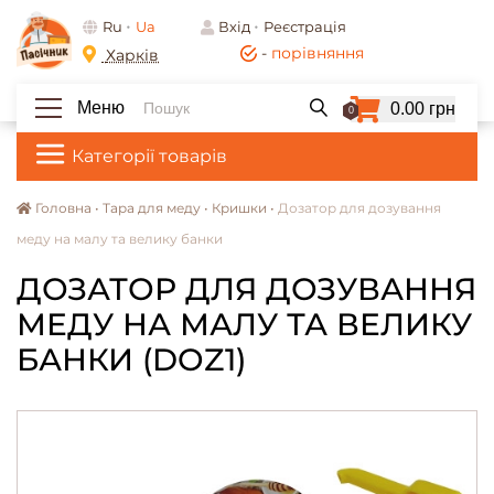
Ru
Ua
Вхід
Реєстрація
-
порівняння
Харків
Меню
0.00 грн
0
Категорії товарів
Головна •
Тара для меду •
Кришки •
Дозатор для дозування
меду на малу та велику банки
ДОЗАТОР ДЛЯ ДОЗУВАННЯ
МЕДУ НА МАЛУ ТА ВЕЛИКУ
БАНКИ (DOZ1)