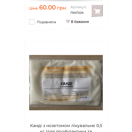
60.00
Артикул:
грн
Ціна:
пилок
Порівняти
В бажання
Канді з нозетомом лікувальне 0,5
кг (для профілактики та