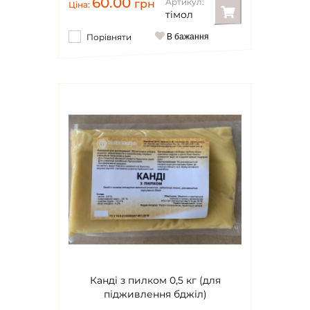
60.00
Артикул:
грн
Ціна:
тімол
Порівняти
В бажання
Канді з пилком 0,5 кг (для
підживлення бджіл)