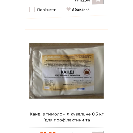
W1123A
Порівняти
В бажання
Канді з тимолом лікувальне 0,5 кг
(для профілактики та
підживлення бджіл) timol