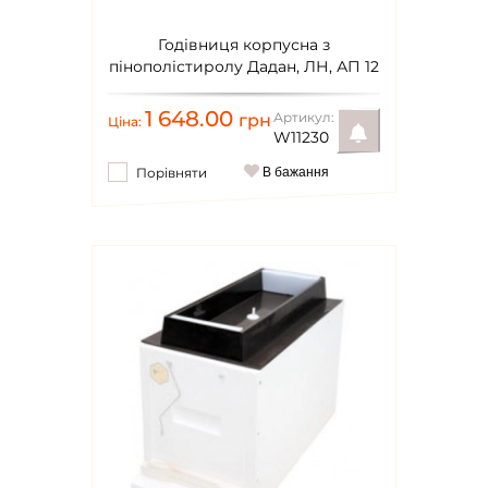
Годівниця корпусна з
пінополістиролу Дадан, ЛН, АП 12
рамок-нефарбована
1 648.00
Артикул:
грн
Ціна:
W11230
Порівняти
В бажання
Повідомити