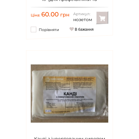
лікування бджіл)
60.00
Артикул:
грн
Ціна:
нозетом
Порівняти
В бажання
Канді з інвертованим сиропом