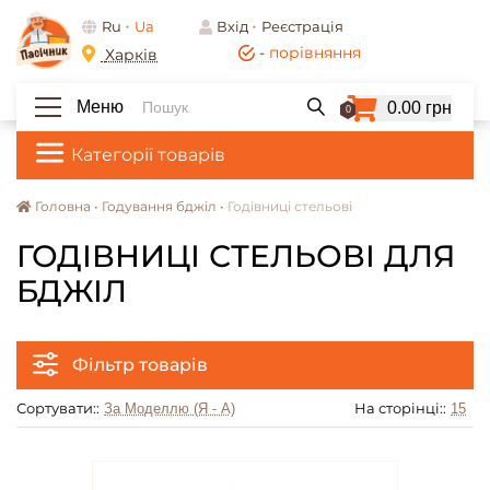
Ru
Ua
Вхід
Реєстрація
-
порівняння
Харків
Меню
0.00 грн
0
Категорії товарів
Головна •
Годування бджіл •
Годівниці стельові
ГОДІВНИЦІ СТЕЛЬОВІ ДЛЯ
БДЖІЛ
Фільтр товарів
Сортувати::
На сторінці::