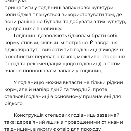
оминула;
прищепити у годівниці запах нової культури,
коли бджіл планується використовувати там, де
вони раніше не бували, та добувати з тих культур,
що для них є в новинку.
Годівниці дозволяють бджолам брати собі
корму стільки, скільки їм потрібно. Й завдання
бджоляра тут – вибрати тип годівниці (виходячи
з особистих переваг, а також, можливо, сторонніх
порад та рекомендацій щодо годівниці), а потім –
вчасно поповнювати запаси у годівниці.
У годівницю можна вкласти не тільки рідкий
корм, але й напіврідкий та твердий, проте
стельові годівниці в основному призначені для
рідкого.
Конструкція стельових годівниць зазвичай
така: дерев’яний ящик з провощеними стінками
та днищем, в якому є отвір для проходу