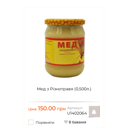
Мед з Різнотравя (0,500л.)
150.00
Артикул:
грн
Ціна:
U1402064
Порівняти
В бажання
Повідомити