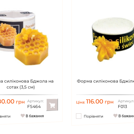
а силіконова Бджола на
Форма силіконова Бджілк
сотах (3,5 см)
80.00
116.00
Артикул:
Артикул
грн
грн
Ціна:
FS464
F013
вняти
В бажання
Порівняти
В бажан