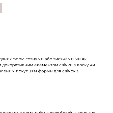
даних форм сотнями або тисячами, чи які
 декоративним елементом свічки з воску чи
авленим покупцям форми для свічок з
ворювати в домашніх умовах безліч наливних