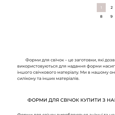
1
2
8
9
Форми для свічок – це заготовки, які дозво
використовуються для надання форми насипн
іншого свічкового матеріалу. Ми в нашому о
силікону та інших матеріалів.
ФОРМИ ДЛЯ СВІЧОК КУПИТИ З НА
Форми для свічок виробляються знімні та не