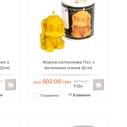
ик з
Форма силіконова Пес з
2см)
великими очима (6см)
502.00
л:
Артикул:
грн
Ціна:
F134
ня
Порівняти
В бажання