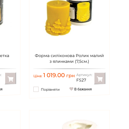
етка
Форма силіконова Ролик малий
з ялинками (7,5см.)
1 019.00
:
Артикул:
грн
Ціна:
FS27
ня
Порівняти
В бажання