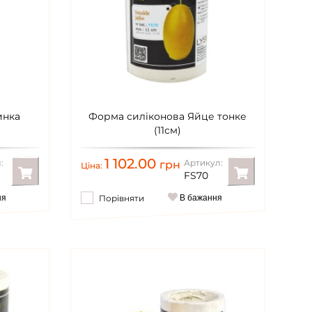
инка
Форма силіконова Яйце тонке
(11см)
1 102.00
:
Артикул:
грн
Ціна:
FS70
ня
Порівняти
В бажання