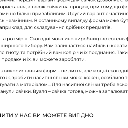
ристання, а також свічки на продаж, при тому, що ф
мічно більш привабливим. Другий варіант є частин
ь незмінним. В останньому випадку форма може бути
 наприклад, для складування дрібних предметів.
 розмірів. Сьогодні можливо виробництво сотень фо
найширшого вибору. Вам залишається найбільш креатив
і для гноту, та потрібний вам колір чи їх поєднання. 
 продаючи їх, ви можете заробляти.
икористанням форм – це лиття, але модні сьогодні 
го ж, зробити насипні свічки може кожен, особливо т
увати з матеріалом… Для насипної свічки треба всьог
гранули свічки. Вуаля – свічка готова, можна запалюват
ИТИ У НАС ВИ МОЖЕТЕ ВИГІДНО