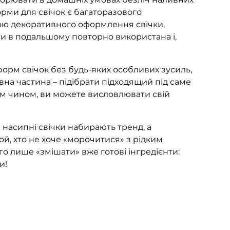
орми для свічок є багаторазового
ою декоративного оформлення свічки,
 в подальшому повторно використана і,
рм свічок без будь-яких особливих зусиль,
на частина – підібрати підходящий під саме
Таким чином, ви можете висловлювати свій
насипні свічки набирають тренд, а
ой, хто не хоче «морочитися» з рідким
о лише «змішати» вже готові інгредієнти:
и!