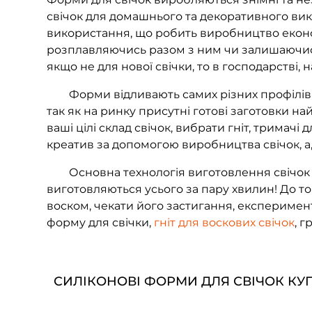
свічок для домашнього та декоративного вико
використання, що робить виробництво еконо
розплавляючись разом з ним чи залишаючис
якщо не для нової свічки, то в господарстві,
Форми відливають самих різних профілів та
так як на ринку присутні готові заготовки 
ваші цілі склад свічок, вибрати гніт, тримач
креатив за допомогою виробництва свічок, а,
Основна технологія виготовлення свічок з в
виготовляються усього за пару хвилин! До то
воском, чекати його застигання, експеримент
форму для свічки,
гніт для воскових свічок
, 
СИЛІКОНОВІ ФОРМИ ДЛЯ СВІЧОК КУП