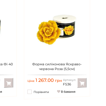
а Фі 40
Форма силіконова Яскраво-
червона Роза (5,5см)
1 267.00
:
Артикул:
грн
Ціна:
FS36
ня
Порівняти
В бажання