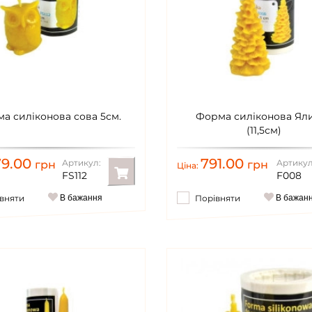
а силіконова сова 5см.
Форма силіконова Ял
(11,5см)
79.00
791.00
Артикул:
Артикул
грн
грн
Ціна:
FS112
F008
вняти
В бажання
Порівняти
В бажан