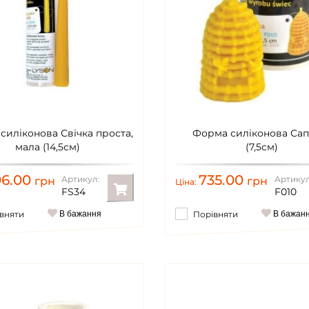
силіконова Свічка проста,
Форма силіконова Сап
мала (14,5см)
(7,5см)
96.00
735.00
Артикул:
Артикул
грн
грн
Ціна:
FS34
F010
вняти
В бажання
Порівняти
В бажан