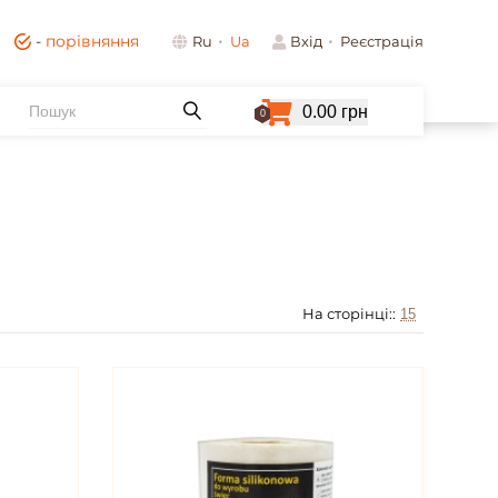
-
порівняння
Ru
Ua
Вхід
Реєстрація
0.00 грн
0
На сторінці::