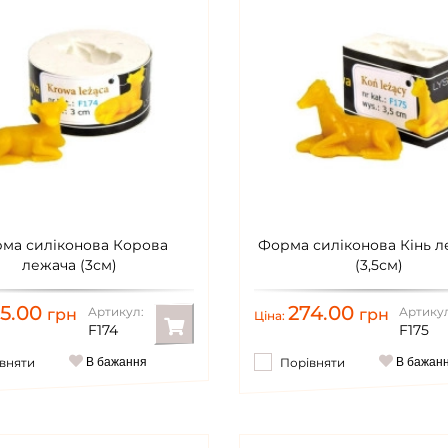
ма силіконова Корова
Форма силіконова Кінь 
лежача (3см)
(3,5см)
55.00
274.00
Артикул:
Артикул
грн
грн
Ціна:
F174
F175
вняти
В бажання
Порівняти
В бажан