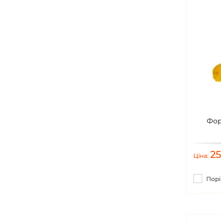
Фор
2
Ціна:
Порі