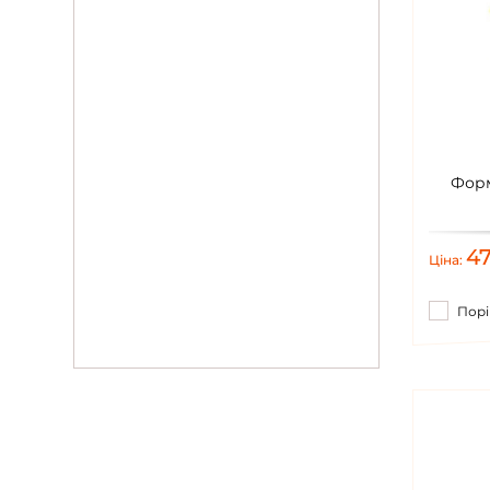
Форм
4
Ціна:
Порі