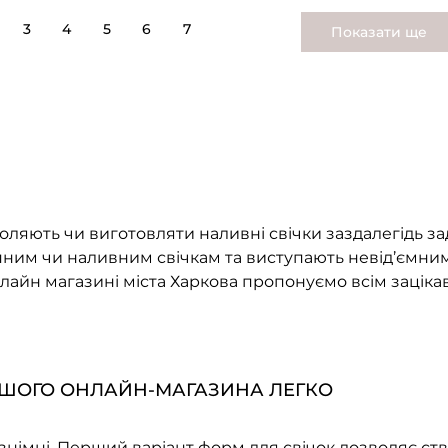
3
4
5
6
7
Показати ще
ляють чи виготовляти наливні свічки заздалегідь за
им чи наливним свічкам та виступають невід’ємним
нлайн магазині міста Харкова пропонуємо всім зацік
ШОГО ОНЛАЙН-МАГАЗИНА ЛЕГКО
знімні. Перший варіант форм для свічок дозволяє ст