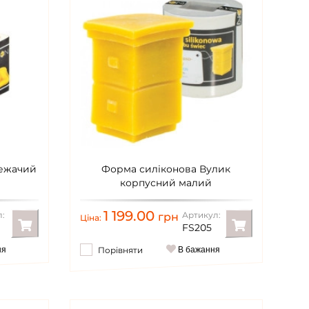
лежачий
Форма силіконова Вулик
корпусний малий
1 199.00
:
Артикул:
грн
Ціна:
FS205
ня
Порівняти
В бажання