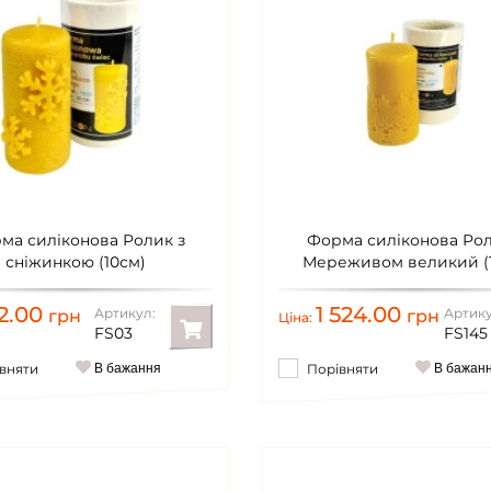
ма силіконова Ролик з
Форма силіконова Рол
сніжинкою (10см)
Мереживом великий (1
12.00
1 524.00
Артикул:
Артику
грн
грн
Ціна:
FS03
FS145
вняти
В бажання
Порівняти
В бажан