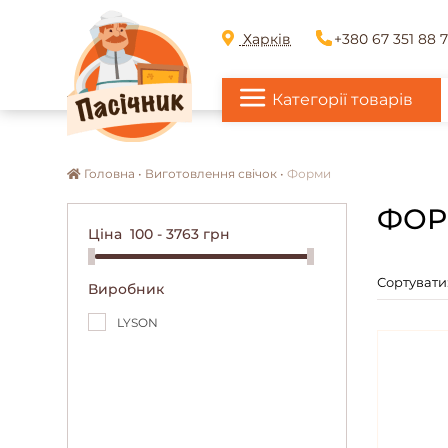
Харків
+380 67 351 88 
Категорії товарів
Головна •
Виготовлення свічок •
Форми
ФОР
Ціна
100
-
3763
грн
Сортувати:
Виробник
LYSON