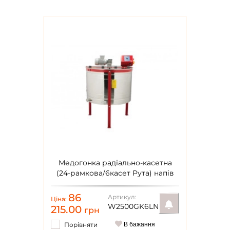
Медогонка радіально-касетна
(24-рамкова/6касет Рута) напів
автоматична 220В Ø800мм Lyson
Classic
86
Артикул:
Ціна:
W2500GK6LN
215.00
грн
Порівняти
В бажання
Повідомити