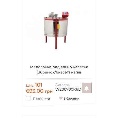
Медогонка радіально-касетна
(36рамок/6касет) напів
автоматична 220В Ø1000мм Lyson
Classic
101
Артикул:
Ціна:
W200700K6D
693.00
грн
Порівняти
В бажання
Повідомити