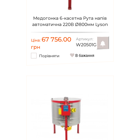
Медогонка 6-касетна Рута напів
автоматична 220В Ø800мм Lyson
Classic
67 756.00
Артикул:
Ціна:
W20501G
грн
Порівняти
В бажання
Повідомити