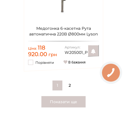
Медогонка 6-касетна Рута
автоматична 220В Ø800мм Lyson
Premium
118
Артикул:
Ціна:
W205001_P
920.00
грн
Порівняти
В бажання
Повідомити
1
2
Показати ще