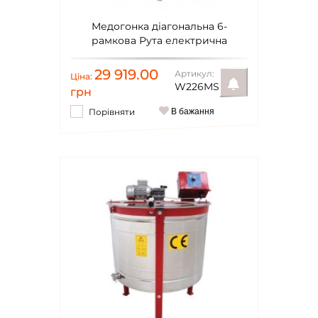
Медогонка діагональна 6-
рамкова Рута електрична
220В/12В Ø650мм Lyson Optima
29 919.00
Артикул:
Ціна:
W226MS
грн
Порівняти
В бажання
Повідомити