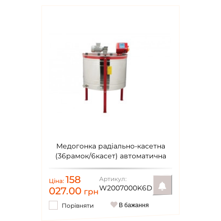
Медогонка радіально-касетна
(36рамок/6касет) автоматична
220В Ø1000мм Lyson Classic
158
Артикул:
Ціна:
W2007000K6D
027.00
грн
Порівняти
В бажання
Повідомити