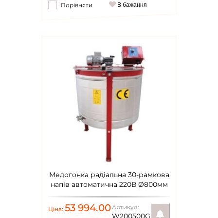
Порівняти
В бажання
Повідомити
Медогонка радіальна 30-рамкова
напів автоматична 220В Ø800мм
Lyson Classic
53 994.00
Артикул:
Ціна:
W200500G