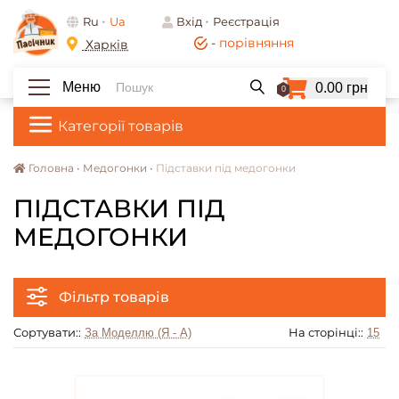
Ru
Ua
Вхід
Реєстрація
-
порівняння
Харків
Меню
0.00 грн
0
Категорії товарів
Головна •
Медогонки •
Підставки під медогонки
ПІДСТАВКИ ПІД
МЕДОГОНКИ
Фільтр товарів
Сортувати::
На сторінці::