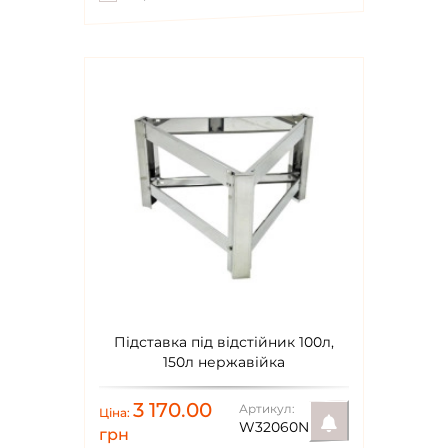
Підставка під відстійник 100л,
150л нержавійка
3 170.00
Артикул:
Ціна:
W32060N
грн