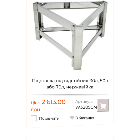
Підставка під відстійник 30л, 50л
або 70л, нержавійка
2 613.00
Артикул:
Ціна:
W32050N
грн
Порівняти
В бажання