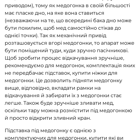
приводом), тому як медогонка в своїй більшості
має пласке дно, на яке вона ставиться
(незважаючи на те, що всередині бака дно може
бути похилим, щоб мед самостійно стікав до
однієї точки). Так як механічний привід
розташовується вгорі медогонки, то апарат може
бути поміщений туди, куди зручно пасічникові.
Щоб зробити процес відкачування зручніше,
рекомендуємо для медогонок, комплектація яких
не передбачає підставок, купити ніжки для
медогонки. Це дозволить підняти медогонку
вище, відповідно, вкладати рамки на
відкачування й забирати їх з медогонки стає
легше. Також буде зручніше зливати мед,
оскільки тару можна розмістити під медогонкою
й просто відкрити зливний кран.
Підставка під медогонку є однією з
комплектуючих для медогонки, купити які ви