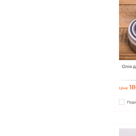
Олія д
1
Ціна:
Порі