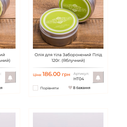
кий
Олія для тіла Заборонений Плід
ьний)
120г. (Яблучний)
186.00
:
Артикул:
грн
Ціна:
HT04
ня
Порівняти
В бажання
Повідомити
Повідомити