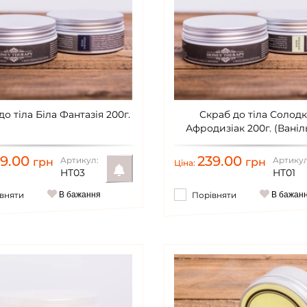
о тіла Біла Фантазія 200г.
Скраб до тіла Солод
Афродизіак 200г. (Вані
39.00
239.00
Артикул:
Артикул
грн
грн
Ціна:
HT03
HT01
вняти
В бажання
Порівняти
В бажан
Повідомити