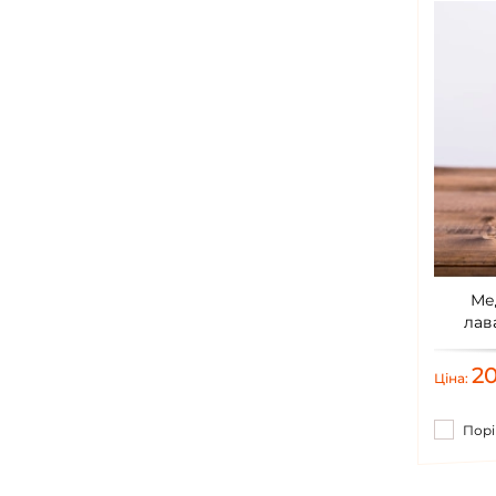
Мед
лав
2
Ціна:
Порі