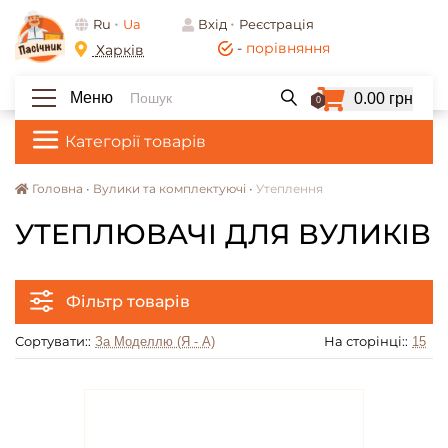
Ru
Ua
Вхід
Реєстрація
-
порівняння
Харків
Меню
0.00 грн
0
Категорії товарів
Головна •
Вулики та комплектуючі •
Утеплення
УТЕПЛЮВАЧІ ДЛЯ ВУЛИКІВ
Фільтр товарів
Сортувати::
На сторінці::