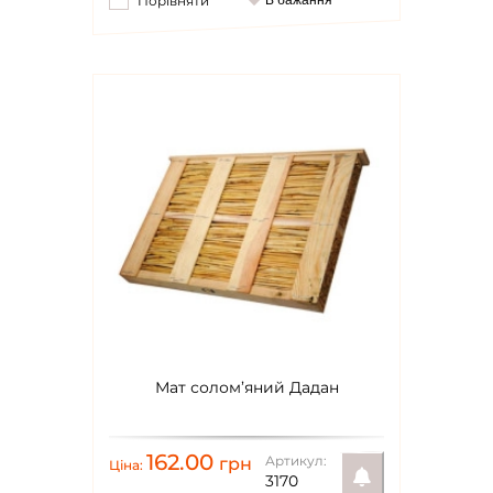
Порівняти
В бажання
Мат солом’яний Дадан
162.00
Артикул:
грн
Ціна:
3170