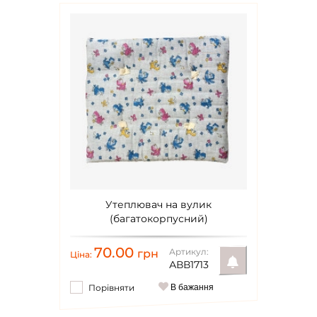
Утеплювач на вулик
(багатокорпусний)
70.00
Артикул:
грн
Ціна:
АВВ1713
Порівняти
В бажання
Повідомити