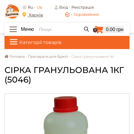
Ru
Ua
Вхід
Реєстрація
-
порівняння
Харків
Меню
0.00 грн
0
Категорії товарів
Головна •
Препарати для бджіл •
Сірка гранульована 1кг
СІРКА ГРАНУЛЬОВАНА 1КГ
(5046)