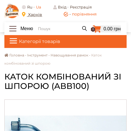
Ru
Ua
Вхід
Реєстрація
-
порівняння
Харків
Меню
0.00 грн
0
Категорії товарів
Головна •
Інструмент •
Навощування рамок •
Каток
комбінований зі шпорою
КАТОК КОМБІНОВАНИЙ ЗІ
ШПОРОЮ (АВВ100)