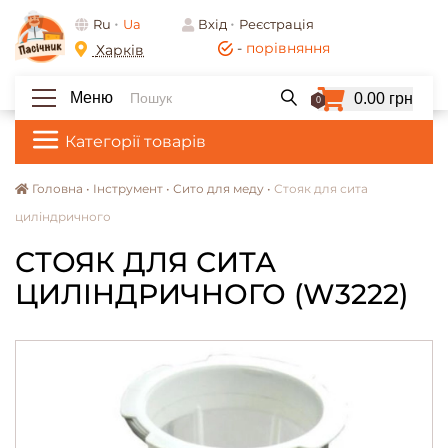
Ru
Ua
Вхід
Реєстрація
-
порівняння
Харків
Меню
0.00 грн
0
Категорії товарів
Головна •
Інструмент •
Сито для меду •
Стояк для сита
циліндричного
СТОЯК ДЛЯ СИТА
ЦИЛІНДРИЧНОГО (W3222)