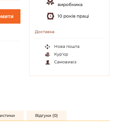
виробника
10 років праці
омити
Доставка
Нова пошта
Кур'єр
Самовивіз
истики
Відгуки (0)