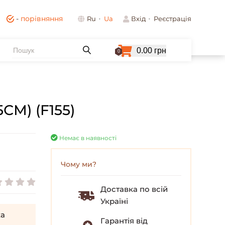
-
порівняння
Ru
Ua
Вхід
Реєстрація
0.00 грн
0
М) (F155)
Немає в наявності
Чому ми?
Доставка по всій
Україні
а
Гарантія від