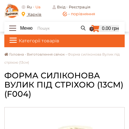
Ru
Ua
Вхід
Реєстрація
-
порівняння
Харків
Меню
0.00 грн
0
Категорії товарів
Головна •
Виготовлення свічок •
Форма силіконова Вулик під
стріхою (13см)
ФОРМА СИЛІКОНОВА
ВУЛИК ПІД СТРІХОЮ (13СМ)
(F004)