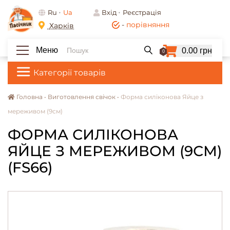
Ru
Ua
Вхід
Реєстрація
-
порівняння
Харків
Меню
0.00 грн
0
Категорії товарів
Головна •
Виготовлення свічок •
Форма силіконова Яйце з
мереживом (9см)
ФОРМА СИЛІКОНОВА
ЯЙЦЕ З МЕРЕЖИВОМ (9СМ)
(FS66)