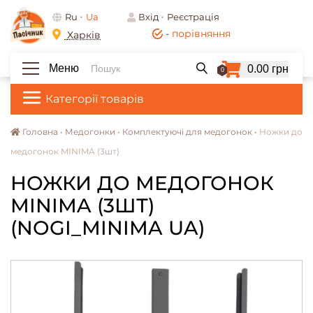
Ru
Ua
Вхід
Реєстрація
-
порівняння
Харків
Меню
0.00 грн
0
Категорії товарів
Головна •
Медогонки •
Комплектуючі для медогонок •
Ножки до
медогонок MINIMA (3шт)
НОЖКИ ДО МЕДОГОНОК
MINIMA (3ШТ)
(NOGI_MINIMA UA)