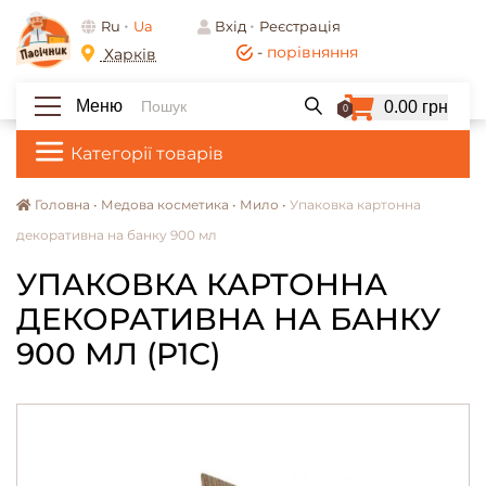
Ru
Ua
Вхід
Реєстрація
-
порівняння
Харків
Меню
0.00 грн
0
Категорії товарів
Головна •
Медова косметика •
Мило •
Упаковка картонна
декоративна на банку 900 мл
УПАКОВКА КАРТОННА
ДЕКОРАТИВНА НА БАНКУ
900 МЛ (P1C)