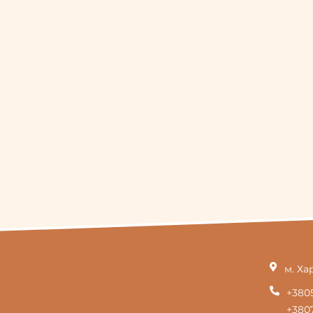
м. Ха
+380
+3807