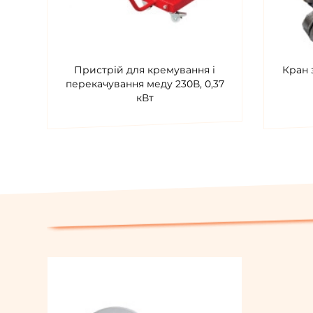
Пристрій для кремування і
Кран 
перекачування меду 230В, 0,37
кВт