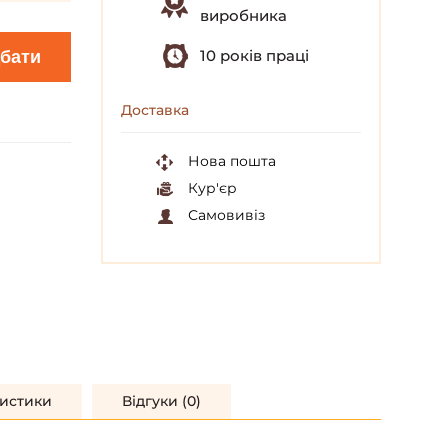
виробника
10 років праці
бати
Доставка
Нова пошта
Кур'єр
Самовивіз
истики
Відгуки (0)