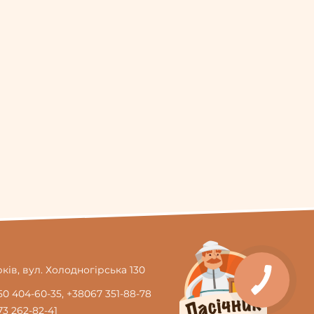
рків, вул. Холодногірська 130
50 404-60-35
,
+38067 351-88-78
3 262-82-41