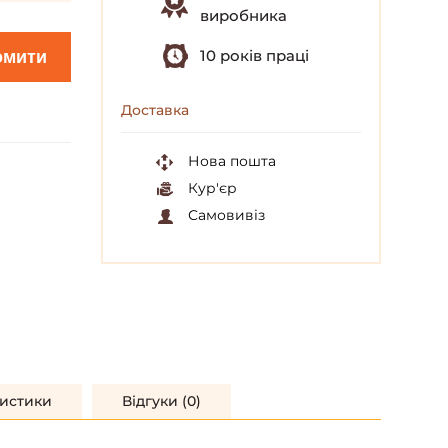
виробника
10 років праці
омити
Доставка
Нова пошта
Кур'єр
Самовивіз
истики
Відгуки (0)