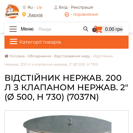
Ru
Ua
Вхід
Реєстрація
-
порівняння
Харків
Меню
0.00 грн
0
Категорії товарів
Головна •
Обладнання •
Відстоювання меду •
Відстійник
нержав. 200 л з клапаном нержав. 2" (Ø 500, H 730)
ВІДСТІЙНИК НЕРЖАВ. 200
Л З КЛАПАНОМ НЕРЖАВ. 2"
(Ø 500, H 730) (7037N)