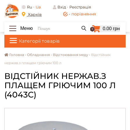
Ru
Ua
Вхід
Реєстрація
-
порівняння
Харків
Меню
0.00 грн
0
Категорії товарів
Головна •
Обладнання •
Відстоювання меду •
Відстійник
нержав.з плащем гріючим 100 л
ВІДСТІЙНИК НЕРЖАВ.З
ПЛАЩЕМ ГРІЮЧИМ 100 Л
(4043C)