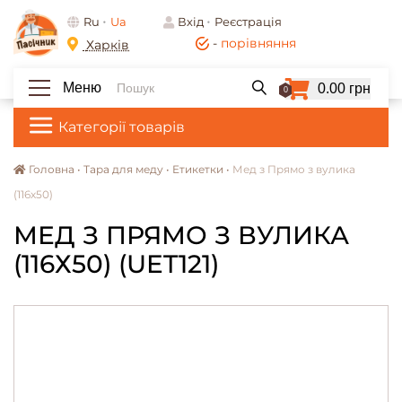
Ru
Ua
Вхід
Реєстрація
-
порівняння
Харків
Меню
0.00 грн
0
Категорії товарів
Головна •
Тара для меду •
Етикетки •
Мед з Прямо з вулика
(116х50)
МЕД З ПРЯМО З ВУЛИКА
(116Х50) (UET121)